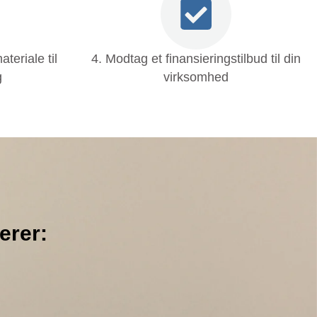
teriale til
4. Modtag et finansieringstilbud til din
g
virksomhed
erer: