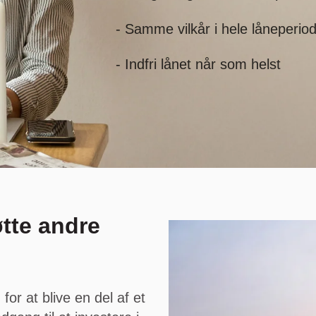
- Samme vilkår i hele låneperio
- Indfri lånet når som helst
øtte andre
r at blive en del af et