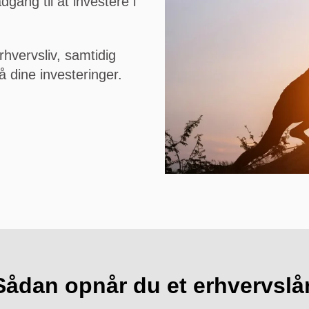
dgang til at investere i
hvervsliv, samtidig
å dine investeringer.
Sådan opnår du et erhvervslå