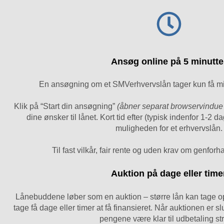
Ansøg online på 5 minutte
En ansøgning om et SMVerhvervslån tager kun få min
Klik på “Start din ansøgning”
(åbner separat browservindue
dine ønsker til lånet. Kort tid efter (typisk indenfor 1-2 d
muligheden for et erhvervslån.
Til fast vilkår, fair rente og uden krav om genfor
Auktion på dage eller time
Lånebuddene løber som en auktion – større lån kan tage op
tage få dage eller timer at få finansieret. Når auktionen er slut
pengene være klar til udbetaling st