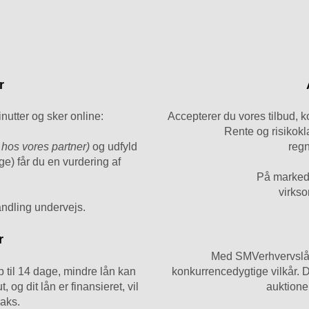
r
utter og sker online:
Accepterer du vores tilbud,
Rente og risikok
 hos vores partner)
og udfyld
regn
age) får du en vurdering af
På marked
virkso
handling undervejs.
r
Med SMVerhvervslån
 til 14 dage, mindre lån kan
konkurrencedygtige vilkår. De
, og dit lån er finansieret, vil
auktionen
raks.