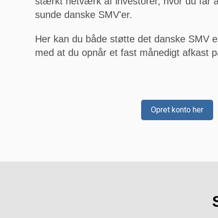
stærkt netværk af investorer, hvor du får a
sunde danske SMV'er.
Her kan du både støtte det danske SMV er
med at du opnår et fast månedigt afkast p
Opret konto her